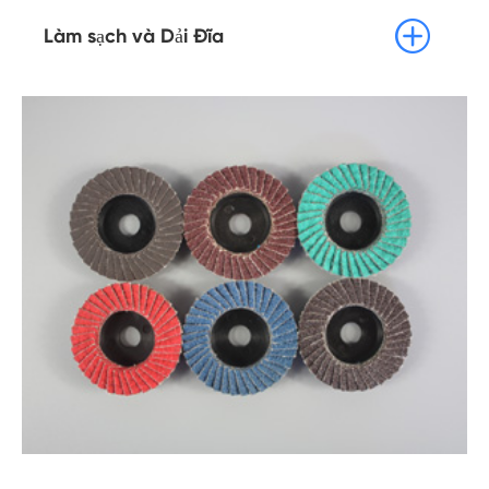

Làm sạch và Dải Đĩa