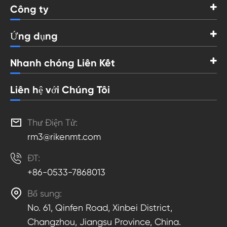
Công ty
Ứng dụng
Nhanh chóng Liên Kết
Liên hệ với Chúng Tôi

Thư Điện Tử:
rm3@rikenmt.com

ĐT:
+86-0533-7868013

Bổ sung:
No. 61, Qinfen Road, Xinbei District,
Changzhou, Jiangsu Province, China.