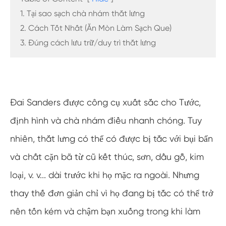
1. Tại sao sạch chà nhám thắt lưng
2. Cách Tốt Nhất (Ăn Mòn Làm Sạch Que)
3. Đúng cách lưu trữ/duy trì thắt lưng
Đai Sanders được công cụ xuất sắc cho Tước,
định hình và chà nhám điều nhanh chóng. Tuy
nhiên, thắt lưng có thể có được bị tắc với bụi bẩn
và chất cặn bã từ cũ kết thúc, sơn, dầu gỗ, kim
loại, v. v... dài trước khi họ mặc ra ngoài. Nhưng
thay thế đơn giản chỉ vì họ đang bị tắc có thể trở
nên tốn kém và chậm bạn xuống trong khi làm