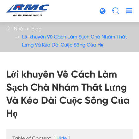

Nhà
Blog

Lời khuyên Về Cách Làm Sạch Chà Nhám Thắt
Lưng Và Kéo Dài Cuộc Sống Của Họ
Lời khuyên Về Cách Làm
Sạch Chà Nhám Thắt Lưng
Và Kéo Dài Cuộc Sống Của
Họ
Table of Content
[
Hide
]