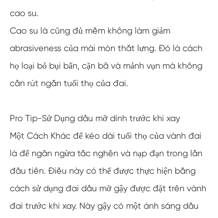
cao su.
Cao su là cũng đủ mềm không làm giảm
abrasiveness của mài mòn thắt lưng. Đó là cách
họ loại bỏ bụi bẩn, cặn bã và mảnh vụn mà không
cần rút ngắn tuổi thọ của đai.
Pro Tip-Sử Dụng dầu mỡ dính trước khi xay
Một Cách Khác để kéo dài tuổi thọ của vành đai
là để ngăn ngừa tắc nghẽn và nạp đạn trong lần
đầu tiên. Điều này có thể được thực hiện bằng
cách sử dụng đai dầu mỡ gậy được đặt trên vành
đai trước khi xay. Này gậy có một ánh sáng dầu