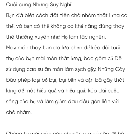
Cuối cùng Những Suy Nghĩ
Bạn đã biết cách đắt tiền chà nhám thắt lưng có
thể, và bạn có thể không có khả năng đứng thay
thế thường xuyên như Họ làm tắc nghẽn.
May mắn thay, bạn đã lựa chọn để kéo dài tuổi
thọ của bạn mài mòn thắt lưng, bao gồm cả Dễ
sử dụng cao su ăn mòn làm sạch gậy. Những Cây
Đũa phép loại bỏ bụi, bụi bẩn và cặn bã gây thắt
lưng để mất hiệu quả và hiệu quả, kéo dài cuộc
sống của họ và làm giảm đau đầu gắn liền với
chà nhám.
Chúng ta mài mòn các chuyên gia có sẵn để hỗ