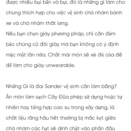
được nhiều bụi bẩn và bụi, đó là những gì làm cho
chúng thích hợp cho việc vệ sinh chà nhám bánh
xe và chà nhám thắt lưng.
Nếu bạn chọn giày phương pháp, chỉ cần đảm
bảo chúng cũ đôi giày mà bạn không có ý định
mặc một lần nữa. Chất mài mòn sẽ xé đủ của đế
để làm cho giày unwearable.
Những Gì là đai Sander vệ sinh cần làm bằng?
Ăn mòn làm sạch Cây Đũa phép sử dụng hoặc tự
nhiên hay tổng hợp cao su trong xây dựng, là
chất liệu rằng hầu hết thường bị mắc kẹt giữa
chà nhám các hạt sẽ dính chặt vào phần đầu