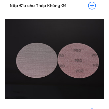

Nắp Đĩa cho Thép Không Gỉ