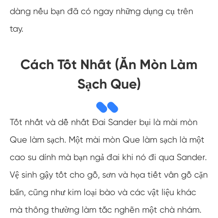
dàng nếu bạn đã có ngay những dụng cụ trên
tay.
Cách Tốt Nhất (Ăn Mòn Làm
Sạch Que)
Tốt nhất và dễ nhất Đai Sander bụi là mài mòn
Que làm sạch. Một mài mòn Que làm sạch là một
cao su dính mà bạn ngả đai khi nó đi qua Sander.
Vệ sinh gậy tốt cho gỗ, sơn và họa tiết vân gỗ cặn
bẩn, cũng như kim loại bào và các vật liệu khác
mà thông thường làm tắc nghẽn một chà nhám.