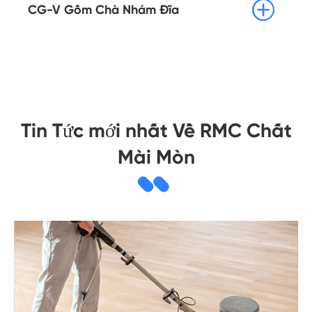

CG-V Gốm Chà Nhám Đĩa
Tin Tức mới nhất Về RMC Chất
Mài Mòn