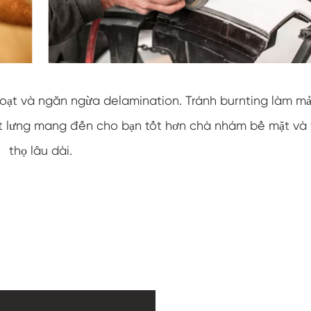
 hoạt và ngăn ngừa delamination. Tránh burnting làm m
t lưng mang đến cho bạn tốt hơn chà nhám bề mặt và 
thọ lâu dài.