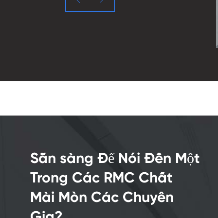
Sẵn sàng Để Nói Đến Một
Trong Các RMC Chất
Mài Mòn Các Chuyên
Gia?