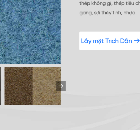
thép không gỉ, thép tiêu c
gang, sợi thủy tinh, nhựa.
Lấy một Trích Dẫn
