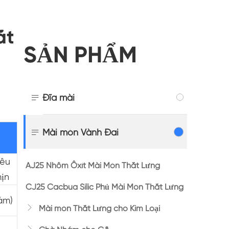
ắt
SẢN PHẨM

Đĩa mài

Mài mòn Vành Đai
iêu
AJ25 Nhôm Ôxít Mài Mòn Thắt Lưng
ịn
CJ25 Cacbua Silic Phủ Mài Mòn Thắt Lưng
ám)

Mài mòn Thắt Lưng cho Kim Loại