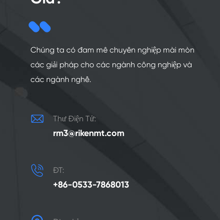
Chúng ta có đam mê chuyên nghiệp mài mòn
các giải pháp cho các ngành công nghiệp và
các ngành nghề.

Thư Điện Tử:
rm3@rikenmt.com

ĐT:
+86-0533-7868013