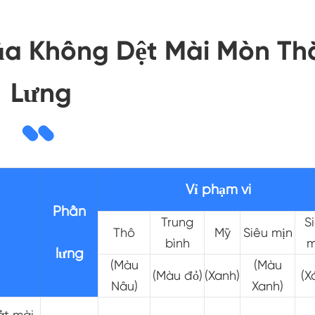
của Không Dệt Mài Mòn Th
Lưng
Vỉ phạm vi
Phần
Trung
S
Thô
Mỹ
Siêu mịn
bình
m
lưng
(Màu
(Màu
(Màu đỏ)
(Xanh)
(X
Nâu)
Xanh)
ất mài