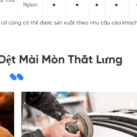
Nylon
●
●
●
●
h cỡ cũng có thể được sản xuất theo nhu cầu của khác
Dệt Mài Mòn Thắt Lưng