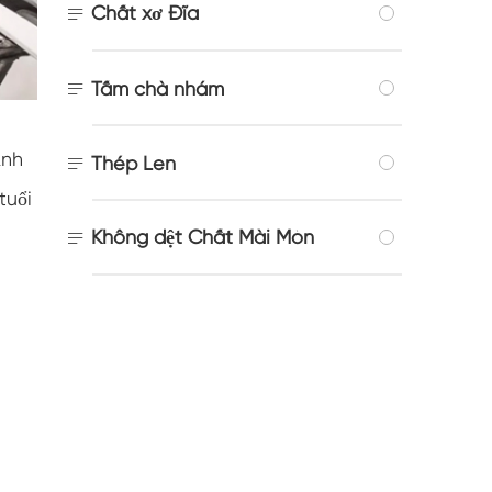
Chất xơ Đĩa


Tấm chà nhám
ảnh

Thép Len
tuổi
Không dệt Chất Mài Mòn
