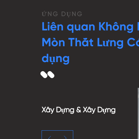
ỨNG DỤNG
Liên quan Không 
Mòn Thắt Lưng C
dụng
Xây Dựng & Xây Dựng

