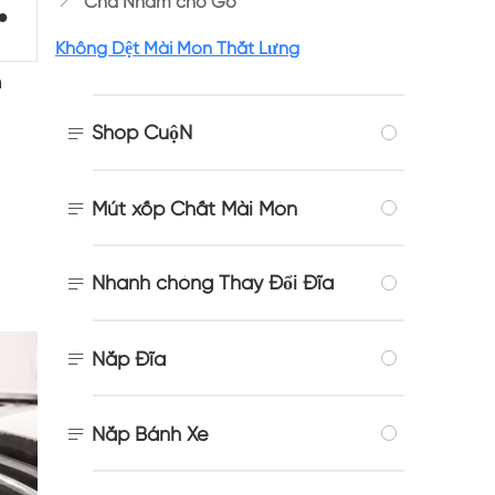

Chà Nhám cho Gỗ
●
Không Dệt Mài Mòn Thắt Lưng
h
Shop CuộN


Mút xốp Chất Mài Mòn
Nhanh chóng Thay Đổi Đĩa


Nắp Đĩa

Nắp Bánh Xe