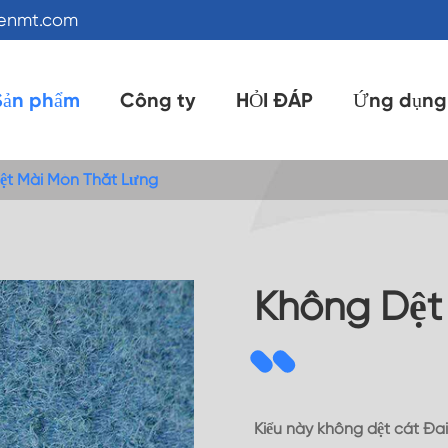
kenmt.com
Sản phẩm
Công ty
HỎI ĐÁP
Ứng dụng
ệt Mài Mòn Thắt Lưng
Không Dệt
Kiểu này không dệt cát Đ