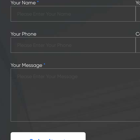
Your Name
*
Y
Your Phone
C
Your Message
*