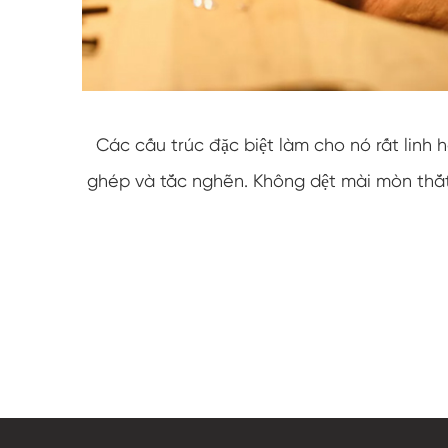
Các cấu trúc đặc biệt làm cho nó rất linh
ghép và tắc nghẽn. Không dệt mài mòn thắ