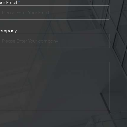
our Email
*
ompany