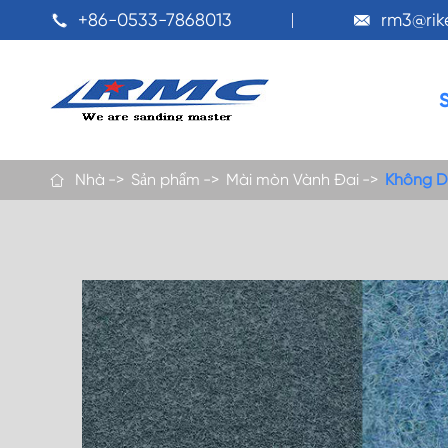
+86-0533-7868013
rm3@ri


Nhà
Sản phẩm
Mài mòn Vành Đai
Không D
