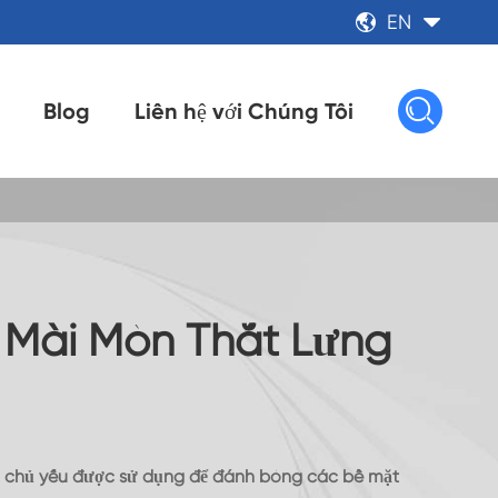
EN



Blog
Liên hệ với Chúng Tôi
 Mài Mòn Thắt Lưng
ai chủ yếu được sử dụng để đánh bóng các bề mặt