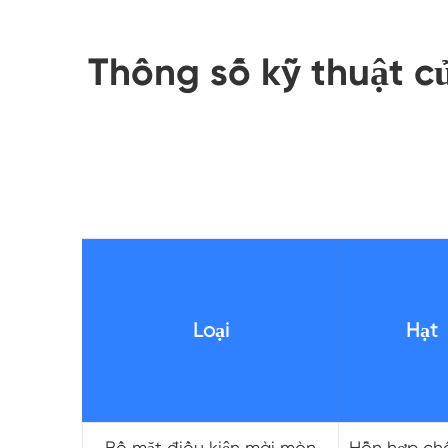
Thông số kỹ thuật 
Loại
Hạt
Bề mặt điều kiện mài mòn
Hỗn hợp ch