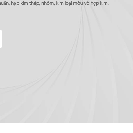
huẩn, hợp kim thép, nhôm, kim loại màu và hợp kim,
