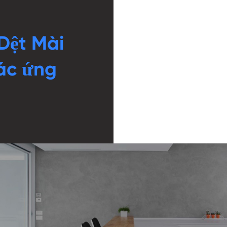
Dệt Mài
ác ứng