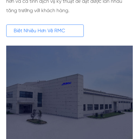
hơn và cá tính dịch vụ kỹ thuật để đạt được lẫn nhau
tăng trưởng với khách hàng.

Biết Nhiều Hơn Về RMC