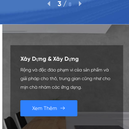
3
/


8
Xây Dựng & Xây Dựng
Rộng và độc đáo phạm vi của sản phẩm và
giải pháp cho thô, trung gian cũng như cho
mịn chà nhám các ứng dụng.
Xem Thêm
