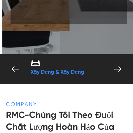




Xây Dựng & Xây Dựng
Va chạ
COMPANY
RMC-Chúng Tôi Theo Đuổi
Chất Lượng Hoàn Hảo Của