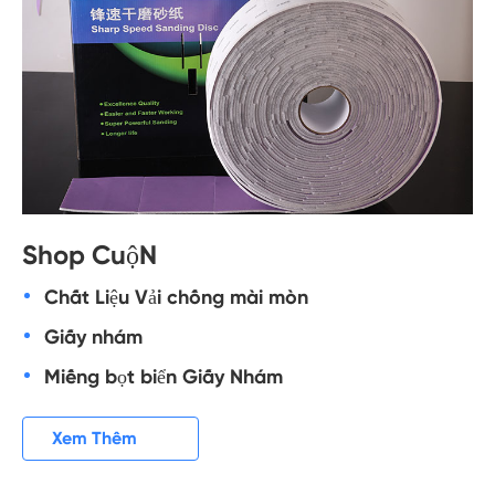
Shop CuộN
Chất Liệu Vải chống mài mòn
Giấy nhám
Miếng bọt biển Giấy Nhám

Xem Thêm