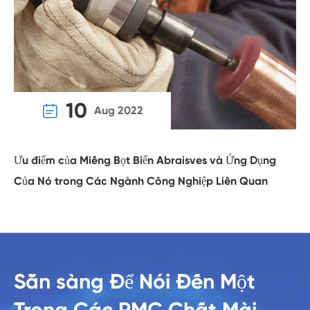
10

Aug 2022
Ưu điểm của Miếng Bọt Biển Abraisves và Ứng Dụng
Của Nó trong Các Ngành Công Nghiệp Liên Quan
Sẵn sàng Để Nói Đến Một
Trong Các RMC Chất Mài