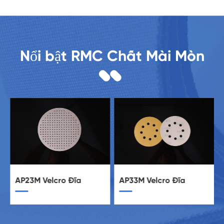
Nổi bật RMC Chất Mài Mòn
AP23M Velcro Đĩa
AP33M Velcro Đĩa