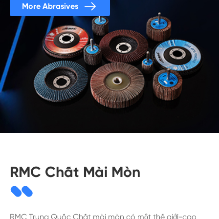

More Abrasives
RMC Chất Mài Mòn
RMC Trung Quốc Chất mài mòn có một thế giới-cao