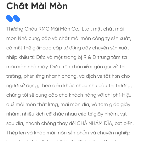
Chất Mài Mòn
Thường Châu RMC Mài Mòn Co., Ltd., một chất mài
mòn Nhà cung cấp và chất mài mòn công ty sản xuất,
có một thế giới-cao cấp tự động dây chuyền sản xuất
nhập khẩu từ Đức và một trang bị R & D trung tâm ta
mài mòn nhà máy. Dựa trên khái niệm gần gũi với thị
trường, phản ứng nhanh chóng, và dịch vụ tốt hơn cho
người sử dụng, theo điều khác nhau nhu cầu thị trường,
chúng tôi sẽ cung cấp cho khách hàng với chi phí-Hiệu
quả mài mòn thắt lưng, mài mòn đĩa, và tam giác giấy
nhám, nhiều kích cỡ khác nhau của tờ giấy nhám, vạt
sau đĩa, nhanh chóng thay đổi CHÀ NHÁM ĐĨA, bọt biển,
Thép len và khác mài mòn sản phẩm và chuyên nghiệp