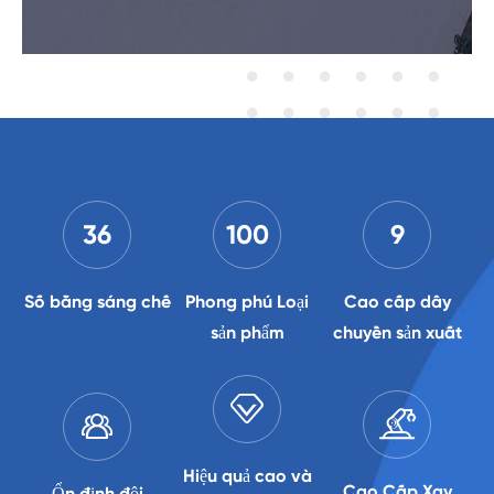
36
100
9
Số bằng sáng chế
Phong phú Loại
Cao cấp dây
sản phẩm
chuyền sản xuất



Hiệu quả cao và
Cao Cấp Xay
Ổn định đội