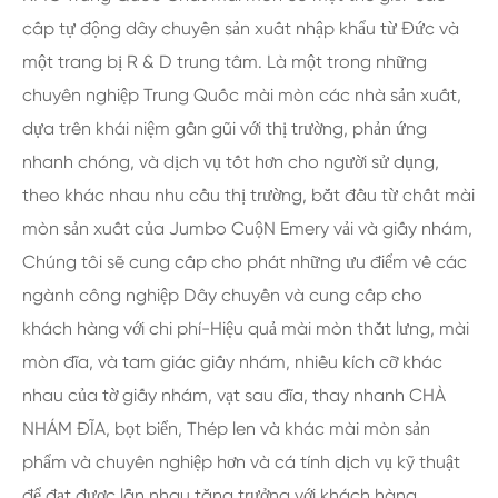
cấp tự động dây chuyền sản xuất nhập khẩu từ Đức và
một trang bị R & D trung tâm. Là một trong những
chuyên nghiệp Trung Quốc mài mòn các nhà sản xuất,
dựa trên khái niệm gần gũi với thị trường, phản ứng
nhanh chóng, và dịch vụ tốt hơn cho người sử dụng,
theo khác nhau nhu cầu thị trường, bắt đầu từ chất mài
mòn sản xuất của Jumbo CuộN Emery vải và giấy nhám,
Chúng tôi sẽ cung cấp cho phát những ưu điểm về các
ngành công nghiệp Dây chuyền và cung cấp cho
khách hàng với chi phí-Hiệu quả mài mòn thắt lưng, mài
mòn đĩa, và tam giác giấy nhám, nhiều kích cỡ khác
nhau của tờ giấy nhám, vạt sau đĩa, thay nhanh CHÀ
NHÁM ĐĨA, bọt biển, Thép len và khác mài mòn sản
phẩm và chuyên nghiệp hơn và cá tính dịch vụ kỹ thuật
để đạt được lẫn nhau tăng trưởng với khách hàng.