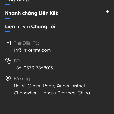
Nhanh chóng Liên Kết
Liên hệ với Chúng Tôi

Thư Điện Tử:
rm3@rikenmt.com

ĐT:
+86-0533-7868013

Bổ sung:
No. 61, Qinfen Road, Xinbei District,
Changzhou, Jiangsu Province, China.