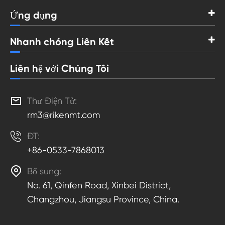
Ứng dụng
Nhanh chóng Liên Kết
Liên hệ với Chúng Tôi

Thư Điện Tử:
rm3@rikenmt.com

ĐT:
+86-0533-7868013

Bổ sung:
No. 61, Qinfen Road, Xinbei District,
Changzhou, Jiangsu Province, China.