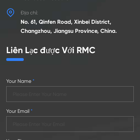

Địa chỉ:
No. 61, Qinfen Road, Xinbei District,
Changzhou, Jiangsu Province, China.
Liên Lạc được Với RMC
Your Name
*
Your Email
*