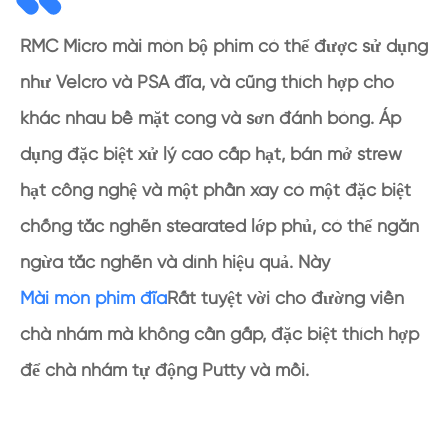
RMC Micro mài mòn bộ phim có thể được sử dụng
như Velcro và PSA đĩa, và cũng thích hợp cho
khác nhau bề mặt cong và sơn đánh bóng. Áp
dụng đặc biệt xử lý cao cấp hạt, bán mở strew
hạt công nghệ và một phần xay có một đặc biệt
chống tắc nghẽn stearated lớp phủ, có thể ngăn
ngừa tắc nghẽn và dính hiệu quả. Này
Mài mòn phim đĩa
Rất tuyệt vời cho đường viền
chà nhám mà không cần gấp, đặc biệt thích hợp
để chà nhám tự động Putty và mồi.