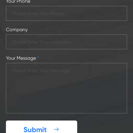
Your Phone
Company
Your Message
*
Submit
