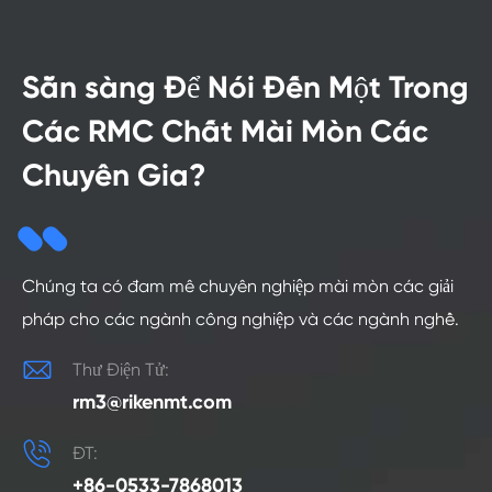
Sẵn sàng Để Nói Đến Một Trong
Các RMC Chất Mài Mòn Các
Chuyên Gia?
Chúng ta có đam mê chuyên nghiệp mài mòn các giải
pháp cho các ngành công nghiệp và các ngành nghề.

Thư Điện Tử:
rm3@rikenmt.com

ĐT:
+86-0533-7868013