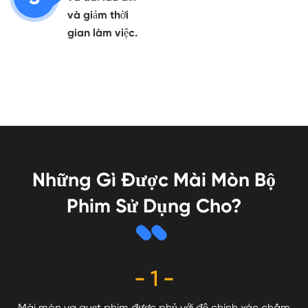
và giảm thời
gian làm việc.
Những Gì Được Mài Mòn Bộ
Phim Sử Dụng Cho?
- 1 -
vệ
Mài mòn va quẹt phim được phủ với độ chính xác chấm
N