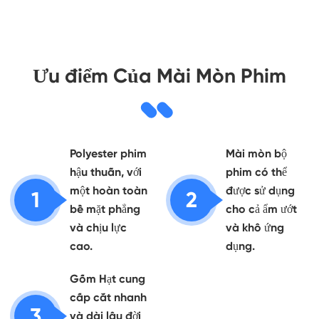
Ưu điểm Của Mài Mòn Phim
Polyester phim
Mài mòn bộ
hậu thuẫn, với
phim có thể
một hoàn toàn
được sử dụng
1
2
bề mặt phẳng
cho cả ẩm ướt
và chịu lực
và khô ứng
cao.
dụng.
Gốm Hạt cung
cấp cắt nhanh
3
và dài lâu đời