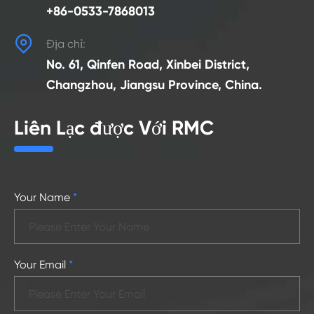
+86-0533-7868013

Địa chỉ:
No. 61, Qinfen Road, Xinbei District,
Changzhou, Jiangsu Province, China.
Liên Lạc được Với RMC
Your Name
*
Your Email
*