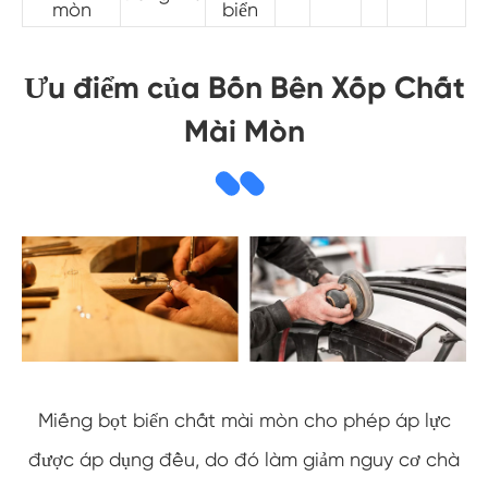
mòn
biển
Ưu điểm của Bốn Bên Xốp Chất
Mài Mòn
Miếng bọt biển chất mài mòn cho phép áp lực
được áp dụng đều, do đó làm giảm nguy cơ chà