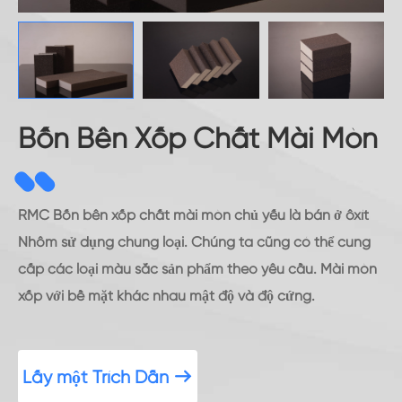
Bốn Bên Xốp Chất Mài Mòn
RMC Bốn bên xốp chất mài mòn chủ yếu là bán ở ôxít
Nhôm sử dụng chung loại. Chúng ta cũng có thể cung
cấp các loại màu sắc sản phẩm theo yêu cầu. Mài mòn
xốp với bề mặt khác nhau mật độ và độ cứng.
Lấy một Trích Dẫn
