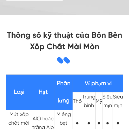
Thông số kỹ thuật của Bốn Bên
Xốp Chất Mài Mòn
Phần
Vỉ phạm vi
Loại
Hạt
Trung
Siêu
Siêu
lưng
Thô
Mỹ
bình
mịn
mịn
Mút xốp
Miếng
AlO hoặc
chất mài
bọt
●
●
●
●
●
trắng Alo