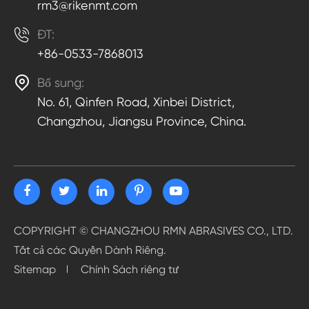
rm3@rikenmt.com

ĐT:
+86-0533-7868013

Bổ sung:
No. 61, Qinfen Road, Xinbei District,
Changzhou, Jiangsu Province, China.
COPYRIGHT ©
CHANGZHOU RMN ABRASIVES CO., LTD.
Tất cả các Quyền Dành Riêng.
Sitemap
Chính Sách riêng tư