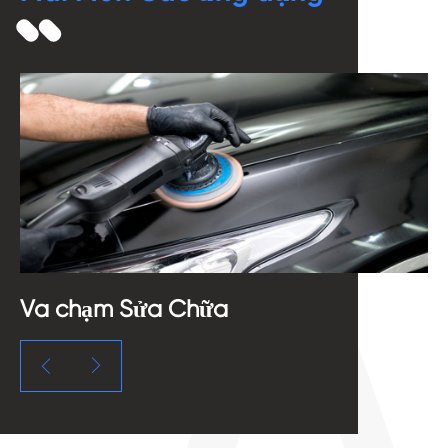
ửa Chữa
Sơn & Drywall

