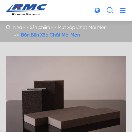

Nhà
Sản phẩm
Mút xốp Chất Mài Mòn

Bốn Bên Xốp Chất Mài Mòn