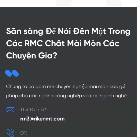
Sẵn sàng Để Nói Đến Một Trong
Các RMC Chất Mài Mòn Các
Chuyên Gia?
Chúng ta có đam mê chuyên nghiệp mài mòn các giải
pháp cho các ngành công nghiệp và các ngành nghề.

Thư Điện Tử:
rm3@rikenmt.com

ĐT: