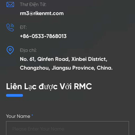

Thư Điện Tử:
rm3@rikenmt.com

ĐT:
+86-0533-7868013

Địa chỉ:
No. 61, Qinfen Road, Xinbei District,
Changzhou, Jiangsu Province, China.
Liên Lạc được Với RMC
Your Name
*