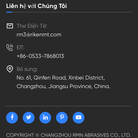
Liên hệ với Chúng Tôi

Thư Điện Tử:
rm3@rikenmt.com

ĐT:
+86-0533-7868013

Bổ sung:
No. 61, Qinfen Road, Xinbei District,
Changzhou, Jiangsu Province, China.
COPYRIGHT ©
CHANGZHOU RMN ABRASIVES CO., LTD.