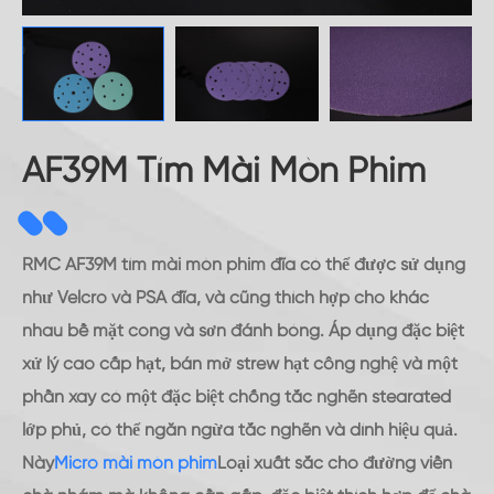
AF39M Tím Mài Mòn Phim
RMC AF39M tím mài mòn phim đĩa có thể được sử dụng
như Velcro và PSA đĩa, và cũng thích hợp cho khác
nhau bề mặt cong và sơn đánh bóng. Áp dụng đặc biệt
xử lý cao cấp hạt, bán mở strew hạt công nghệ và một
phần xay có một đặc biệt chống tắc nghẽn stearated
lớp phủ, có thể ngăn ngừa tắc nghẽn và dính hiệu quả.
Này
Micro mài mòn phim
Loại xuất sắc cho đường viền