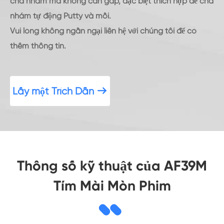
chà nhám mà không cần gấp, đặc biệt thích hợp để chà
nhám tự động Putty và mồi.
Vui lòng không ngần ngại liên hệ với chúng tôi để có
thêm thông tin.
Lấy một Trích Dẫn

Thông số kỹ thuật của AF39M
Tím Mài Mòn Phim