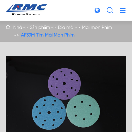

Nhà
Sản phẩm
Đĩa mài
Mài mòn Phim

AF39M Tím Mài Mòn Phim