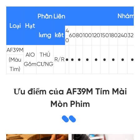
Nhám kí
Phần
Liên
Loại
Hạt
4
lưng
kết
60
80
100
120
150
180
240
320
0
AF39M
AlO
THÚ
R/R
●
●
●
●
●
●
●
●
●
(Màu
Gốm
CƯNG
Tím)
Ưu điểm của AF39M Tím Mài
Mòn Phim