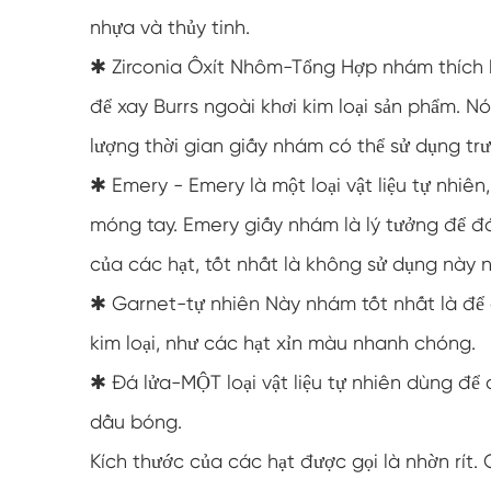
nhựa và thủy tinh.
✱ Zirconia Ôxít Nhôm-Tổng Hợp nhám thích 
để xay Burrs ngoài khơi kim loại sản phẩm. Nó
lượng thời gian giấy nhám có thể sử dụng trư
✱ Emery - Emery là một loại vật liệu tự nhiê
móng tay. Emery giấy nhám là lý tưởng để đ
của các hạt, tốt nhất là không sử dụng này
✱ Garnet-tự nhiên Này nhám tốt nhất là đ
kim loại, như các hạt xỉn màu nhanh chóng.
✱ Đá lửa-MỘT loại vật liệu tự nhiên dùng để
dầu bóng.
Kích thước của các hạt được gọi là nhờn rít.