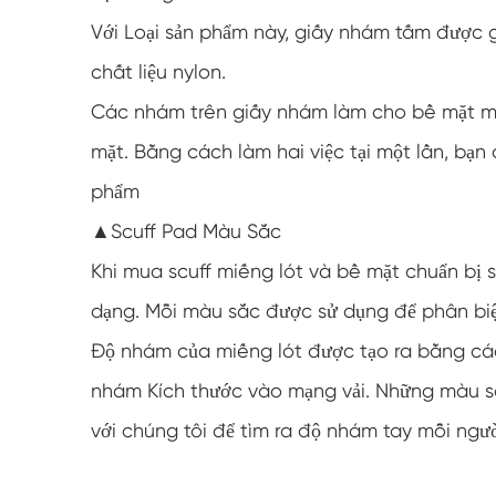
Với Loại sản phẩm này, giấy nhám tấm được 
chất liệu nylon.
Các nhám trên giấy nhám làm cho bề mặt mị
mặt. Bằng cách làm hai việc tại một lần, bạn
phẩm
▲Scuff Pad Màu Sắc
Khi mua scuff miếng lót và bề mặt chuẩn bị
dạng. Mỗi màu sắc được sử dụng để phân biệ
Độ nhám của miếng lót được tạo ra bằng cá
nhám Kích thước vào mạng vải. Những màu sắc
với chúng tôi để tìm ra độ nhám tay mỗi n