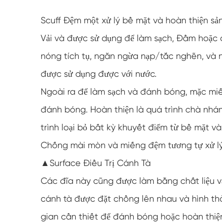
Scuff Đệm một xử lý bề mặt và hoàn thiện s
Vải và được sử dụng để làm sạch, Đầm hoặc
nóng tích tụ, ngăn ngừa nạp/tắc nghẽn, và 
được sử dụng được với nước.
Ngoài ra để làm sạch và đánh bóng, mặc miế
đánh bóng. Hoàn thiện là quá trình chà nh
trình loại bỏ bất kỳ khuyết điểm từ bề mặt
Chống mài mòn và miếng đệm tương tự xử lý
▲Surface Điều Trị Cánh Tà
Các đĩa này cũng được làm bằng chất liệu vả
cánh tà được đặt chồng lên nhau và hình th
gian cần thiết để đánh bóng hoặc hoàn thiệ