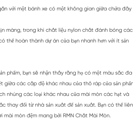
gắn với một bánh xe có một không gian giữa chứa đầy
n màng, trong khi chất liệu nylon chất đánh bóng các
 có thể hoàn thành dự án của bạn nhanh hơn với ít sản
 sản phẩm, bạn sẽ nhận thấy rằng họ có một màu sắc đa
t giữa các cấp độ khác nhau của thô ráp của sản phẩ
ch nhúng các loại khác nhau của mài mòn các hạt và
 thay đổi từ nhà sản xuất để sản xuất. Bạn có thể liên
gười mài mòn đệm mang bởi RMN Chất Mài Mòn.