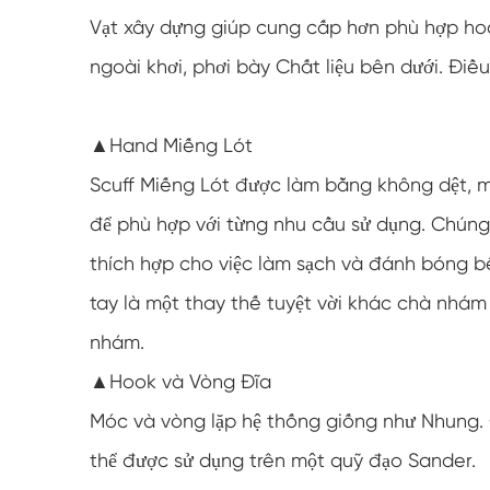
Vạt xây dựng giúp cung cấp hơn phù hợp hoàn
ngoài khơi, phơi bày Chất liệu bên dưới. Điều
▲Hand Miếng Lót
Scuff Miếng Lót được làm bằng không dệt, mà
để phù hợp với từng nhu cầu sử dụng. Chún
thích hợp cho việc làm sạch và đánh bóng bề
tay là một thay thế tuyệt vời khác chà nhám 
nhám.
▲Hook và Vòng Đĩa
Móc và vòng lặp hệ thống giống như Nhung.
thể được sử dụng trên một quỹ đạo Sander.