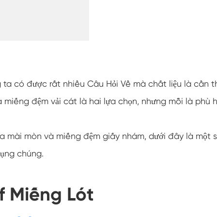
 ta có được rất nhiều Câu Hỏi Về mà chất liệu là cần t
miếng đệm vải cát là hai lựa chọn, nhưng mỗi là phù 
a mài mòn và miếng đệm giấy nhám, dưới đây là một 
 dụng chúng.
f Miếng Lót