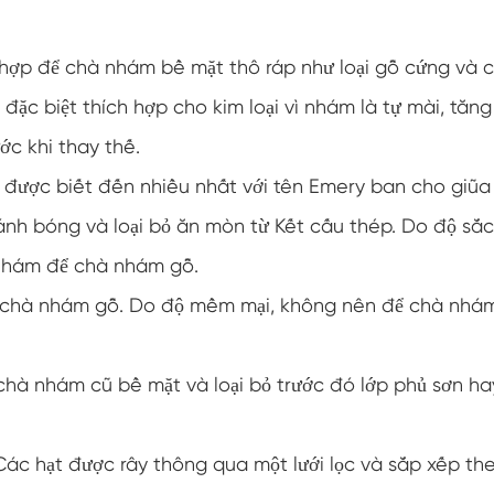
hợp để chà nhám bề mặt thô ráp như loại gỗ cứng và 
 đặc biệt thích hợp cho kim loại vì nhám là tự mài, tăng
ớc khi thay thế.
n, được biết đến nhiều nhất với tên Emery ban cho giũa
ánh bóng và loại bỏ ăn mòn từ Kết cấu thép. Do độ sắc
 nhám để chà nhám gỗ.
ể chà nhám gỗ. Do độ mềm mại, không nên để chà nhá
 chà nhám cũ bề mặt và loại bỏ trước đó lớp phủ sơn ha
 Các hạt được rây thông qua một lưới lọc và sắp xếp th