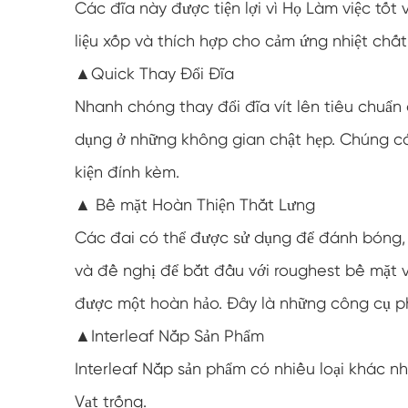
Các đĩa này được tiện lợi vì Họ Làm việc tố
liệu xốp và thích hợp cho cảm ứng nhiệt chất 
▲Quick Thay Đổi Đĩa
Nhanh chóng thay đổi đĩa vít lên tiêu chuẩn 
dụng ở những không gian chật hẹp. Chúng có 
kiện đính kèm.
▲ Bề mặt Hoàn Thiện Thắt Lưng
Các đai có thể được sử dụng để đánh bóng, 
và đề nghị để bắt đầu với roughest bề mặt 
được một hoàn hảo. Đây là những công cụ p
▲Interleaf Nắp Sản Phẩm
Interleaf Nắp sản phẩm có nhiều loại khác nh
Vạt trống.