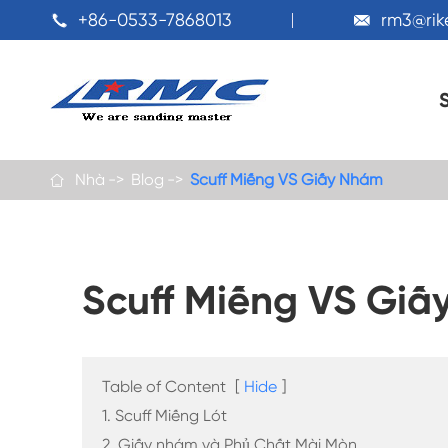
+86-0533-7868013
rm3@ri


Nhà
Blog
Scuff Miếng VS Giấy Nhám

Scuff Miếng VS Gi
Table of Content
[
Hide
]
1. Scuff Miếng Lót
2. Giấy nhám và Phủ Chất Mài Mòn