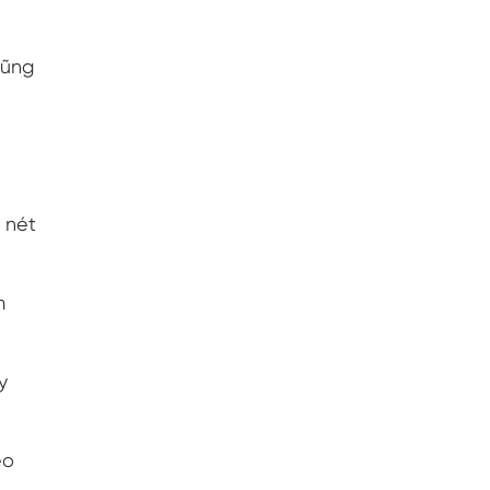
cũng
 nét
m
y
eo