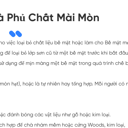
à Phủ Chất Mài Mòn
ho việc loại bỏ chất liệu bề mặt hoặc làm cho Bề mặt m
 để loại bỏ lớp sơn cũ từ một bề mặt trước khi bắt đầ
 sử dụng để mịn màng một bề mặt trong quá trình chế 
òn hạt), hoặc là tự nhiên hay tổng hợp. Mỗi người có 
 đánh bóng các vật liệu như gỗ hoặc kim loại.
ích hợp để chà nhám mềm hoặc cứng Woods, kim loại,