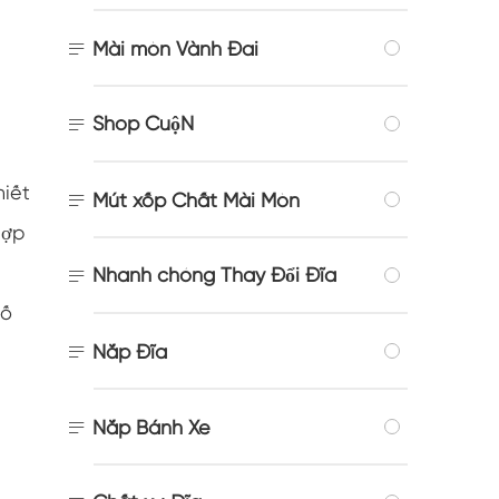

Mài mòn Vành Đai
Shop CuộN

hiết

Mút xốp Chất Mài Mòn
hợp
Nhanh chóng Thay Đổi Đĩa

số

Nắp Đĩa

Nắp Bánh Xe