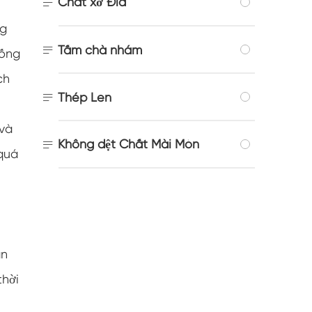
Chất xơ Đĩa

ng

Tấm chà nhám
hống
ch

Thép Len
 và
Không dệt Chất Mài Mòn

quá
ân
thời