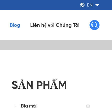
EN



Blog
Liên hệ với Chúng Tôi
SẢN PHẨM

Đĩa mài