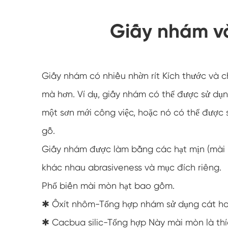
Giấy nhám v
Giấy nhám có nhiều nhờn rít Kích thước và c
mà hơn. Ví dụ, giấy nhám có thể được sử dụng
một sơn mới công việc, hoặc nó có thể được
gỗ.
Giấy nhám được làm bằng các hạt mịn (mài m
khác nhau abrasiveness và mục đích riêng.
Phổ biến mài mòn hạt bao gồm.
✱ Ôxít nhôm-Tổng hợp nhám sử dụng cát hoặc
✱ Cacbua silic-Tổng hợp Này mài mòn là th