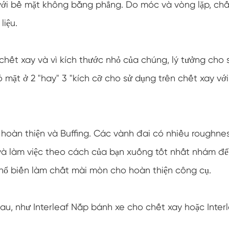
t với bề mặt không bằng phẳng. Do móc và vòng lặp, chấ
liệu.
chết xay và vì kích thước nhỏ của chúng, lý tưởng cho 
mặt ở 2 "hay" 3 "kích cỡ cho sử dụng trên chết xay vớ
hoàn thiện và Buffing. Các vành đai có nhiều roughne
và làm việc theo cách của bạn xuống tốt nhất nhám để
hổ biến làm chất mài mòn cho hoàn thiện công cụ.
au, như Interleaf Nắp bánh xe cho chết xay hoặc Inter