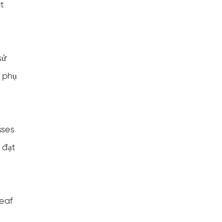
t
sử
i phụ
sses
 đạt
leaf