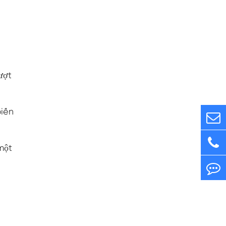
ượt
u
biến
một