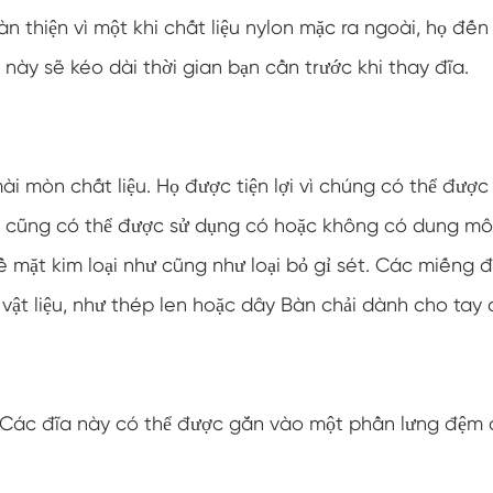
 thiện vì một khi chất liệu nylon mặc ra ngoài, họ đến
 này sẽ kéo dài thời gian bạn cần trước khi thay đĩa.
i mòn chất liệu. Họ được tiện lợi vì chúng có thể được
g cũng có thể được sử dụng có hoặc không có dung mô
 mặt kim loại như cũng như loại bỏ gỉ sét. Các miếng 
vật liệu, như thép len hoặc dây Bàn chải dành cho tay
 Các đĩa này có thể được gắn vào một phần lưng đệm 