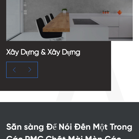
Xây Dựng & Xây Dựng
Kim


Sẵn sàng Để Nói Đến Một Trong