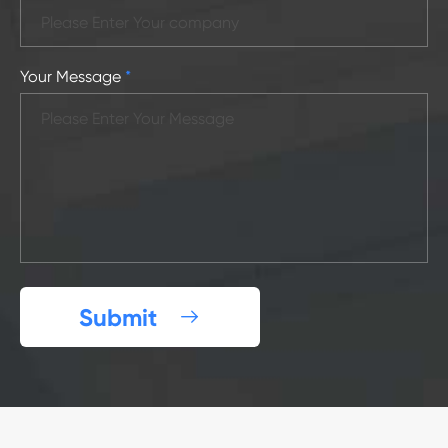
Your Message
*
Submit
