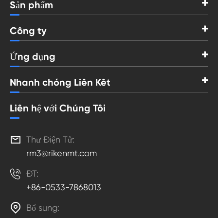
Sản phẩm
Công ty
Ứng dụng
Nhanh chóng Liên Kết
Liên hệ với Chúng Tôi

Thư Điện Tử:
rm3@rikenmt.com

ĐT:
+86-0533-7868013

Bổ sung: