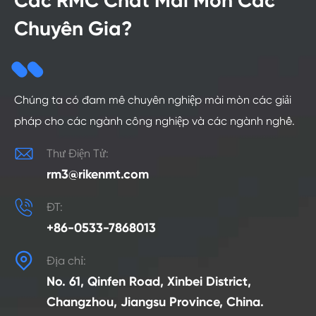
Các RMC Chất Mài Mòn Các
Chuyên Gia?
Chúng ta có đam mê chuyên nghiệp mài mòn các giải
pháp cho các ngành công nghiệp và các ngành nghề.

Thư Điện Tử:
rm3@rikenmt.com

ĐT:
+86-0533-7868013

Địa chỉ:
No. 61, Qinfen Road, Xinbei District,
Changzhou, Jiangsu Province, China.