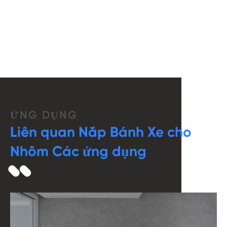
ỨNG DỤNG
Liên quan Nắp Bánh Xe cho
Nhôm Các ứng dụng