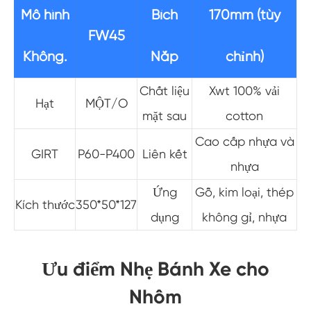
Mô hình
Bích
170mm (tùy
FW45
Không.
Nắp
chỉnh)
Chất liệu
Xwt 100% vải
Hạt
MỘT/O
mặt sau
cotton
Cao cấp nhựa và
GIRT
P60-P400
Liên kết
nhựa
Ứng
Gỗ, kim loại, thép
Kích thước
350*50*127
dụng
không gỉ, nhựa
Ưu điểm Nhẹ Bánh Xe cho
Nhôm