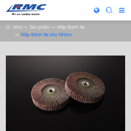

Nhà
Sản phẩm
Nắp Bánh Xe

Nắp Bánh Xe cho Nhôm