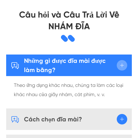
Câu hỏi và Câu Trả Lời Về
NHÁM ĐĨA
Những gì được đĩa mài được

làm bằng?
Theo ứng dụng khác nhau, chúng ta làm các loại
khác nhau của giấy nhám, cát phim, v. v.

Cách chọn đĩa mài?