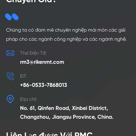
Chúng ta có đam mê chuyên nghiệp mài mòn các giải
pháp cho các ngành công nghiệp và các ngành nghề.

Thư Điện Tử:
rm3@rikenmt.com

ĐT:
+86-0533-7868013

Địa chỉ:
No. 61, Qinfen Road, Xinbei District,
Changzhou, Jiangsu Province, China.
Liên Lạc được Với RMC