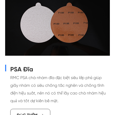
PSA Đĩa
RMC PSA chà nhám đĩa đặc biệt siêu lớp phủ giúp
giấy nhám có siêu chống tắc nghẽn và chống tĩnh
điện hiệu suất, nên nó có thể lấy cao chà nhám hiệu
quả và tốt dự kiến bề mặt.