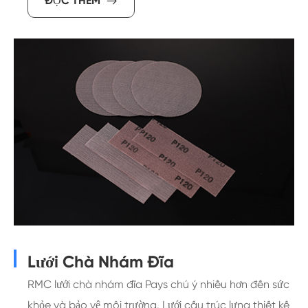
ĐỌC THÊM

Lưới Chà Nhám Đĩa
RMC lưới chà nhám đĩa Pays chú ý nhiều hơn đến sức
khỏe và bảo vệ môi trường. Lưới cấu trúc lưng thiết kế