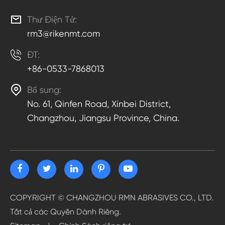

Thư Điện Tử:
rm3@rikenmt.com

ĐT:
+86-0533-7868013

Bổ sung:
No. 61, Qinfen Road, Xinbei District,
Changzhou, Jiangsu Province, China.
COPYRIGHT ©
CHANGZHOU RMN ABRASIVES CO., LTD.
Tất cả các Quyền Dành Riêng.