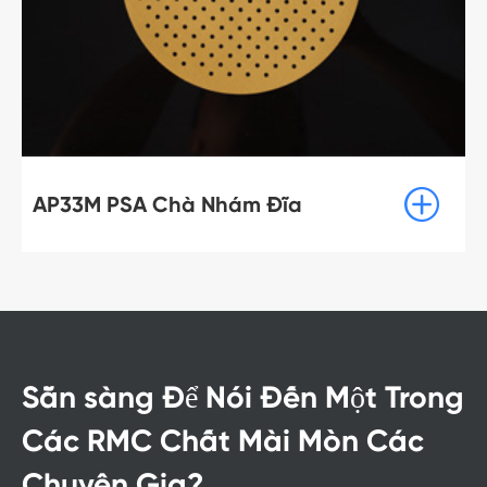
CG-VP Ôxít Nhôm Lưới Chà Nhám

Đĩa
Sẵn sàng Để Nói Đến Một Trong
Các RMC Chất Mài Mòn Các
Chuyên Gia?