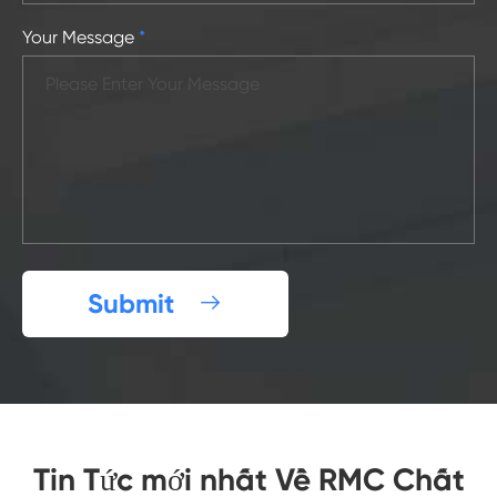
Your Message
*
Submit

Tin Tức mới nhất Về RMC Chất