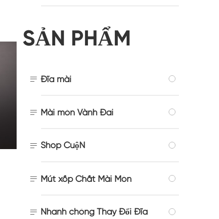
SẢN PHẨM

Đĩa mài

Mài mòn Vành Đai
Shop CuộN


Mút xốp Chất Mài Mòn
Nhanh chóng Thay Đổi Đĩa
