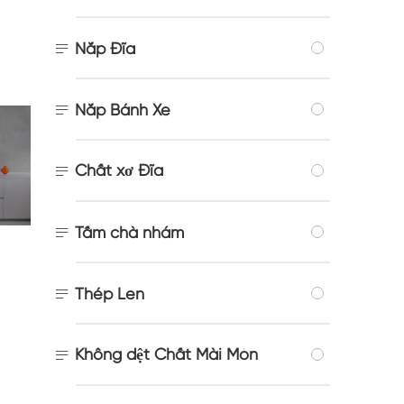

Nắp Đĩa

Nắp Bánh Xe
Chất xơ Đĩa


Tấm chà nhám

Thép Len
Không dệt Chất Mài Mòn
