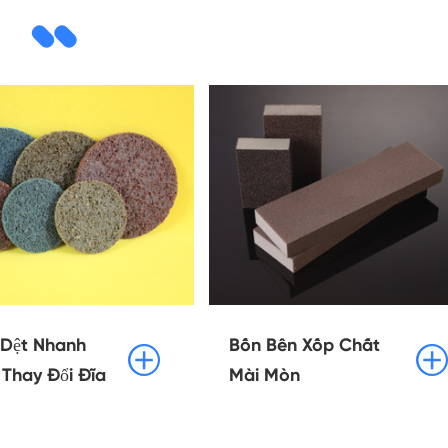
Dệt Nhanh
Bốn Bên Xốp Chất


Thay Đổi Đĩa
Mài Mòn