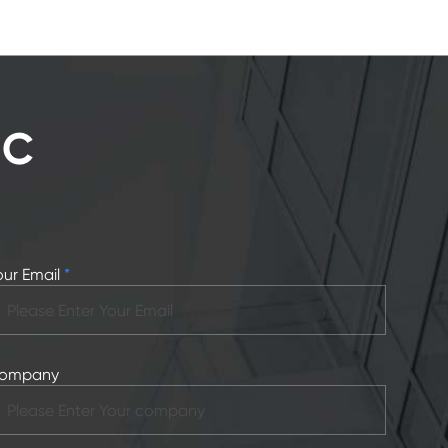
MC
our Email
*
ompany