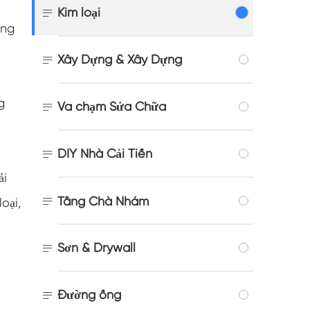
Kim loại

úng
Xây Dựng & Xây Dựng

g
Va chạm Sửa Chữa

DIY Nhà Cải Tiến

ải

Tầng Chà Nhám
oại,
Sơn & Drywall

Đường ống
