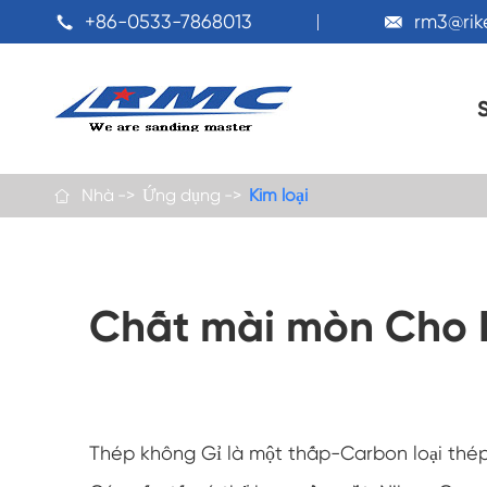
+86-0533-7868013
rm3@ri


Nhà
Ứng dụng
Kim loại

Chất mài mòn Cho 
Thép không Gỉ là một thấp-Carbon loại thép