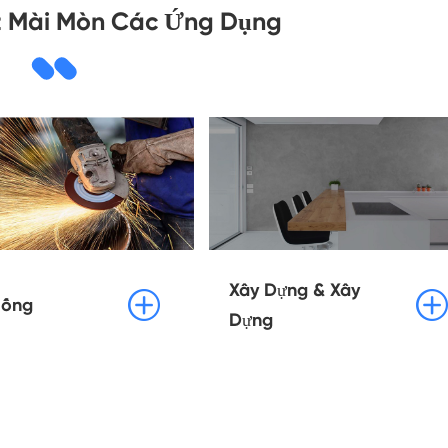
 Mài Mòn Các Ứng Dụng
Xây Dựng & Xây


 ống
Dựng