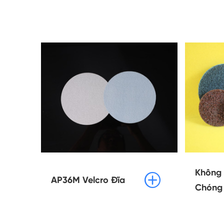
Không 

AP36M Velcro Đĩa
Chóng 