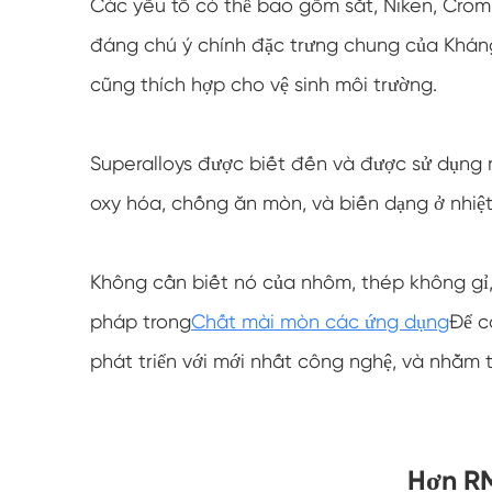
Các yếu tố có thể bao gồm sắt, Niken, Crom
đáng chú ý chính đặc trưng chung của Khán
cũng thích hợp cho vệ sinh môi trường.
Superalloys được biết đến và được sử dụng r
oxy hóa, chống ăn mòn, và biến dạng ở nhiệ
Không cần biết nó của nhôm, thép không gỉ, 
pháp trong
Chất mài mòn các ứng dụng
Để c
phát triển với mới nhất công nghệ, và nhằm 
Hơn R