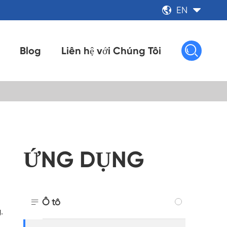
EN



Blog
Liên hệ với Chúng Tôi
ỨNG DỤNG

Ô tô
.