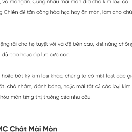
, và mangan. Cùng nhau mài mòn đĩa cho kim loại có
g Chiến để tấn công hóa học hay ăn mòn, làm cho ch
ộng rãi cho họ tuyệt vời và độ bền cao, khả năng chốn
t độ cao hoặc áp lực cực cao.
hoặc bất kỳ kim loại khác, chúng ta có một loạt các gi
ắt, chà nhám, đánh bóng, hoặc mài tất cả các loại kim l
thỏa mãn từng thị trường của nhu cầu.
MC Chất Mài Mòn