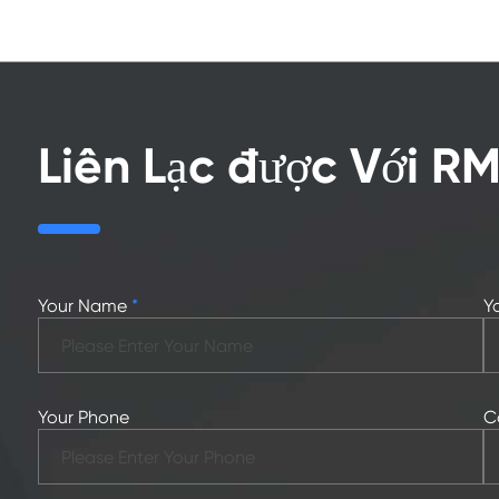
Liên Lạc được Với R
Your Name
*
Y
Your Phone
C