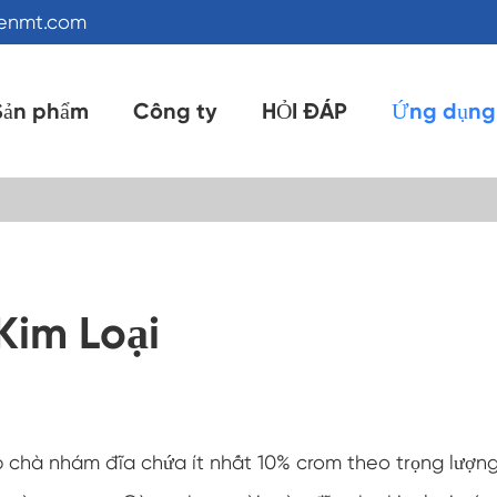
kenmt.com
Sản phẩm
Công ty
HỎI ĐÁP
Ứng dụng
Kim Loại
 chà nhám đĩa chứa ít nhất 10% crom theo trọng lượng