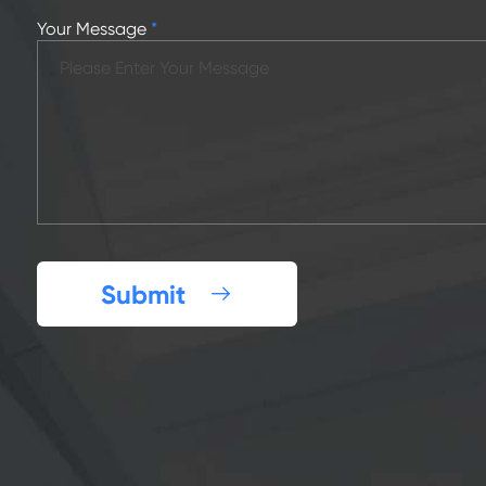
Your Message
*
Submit
