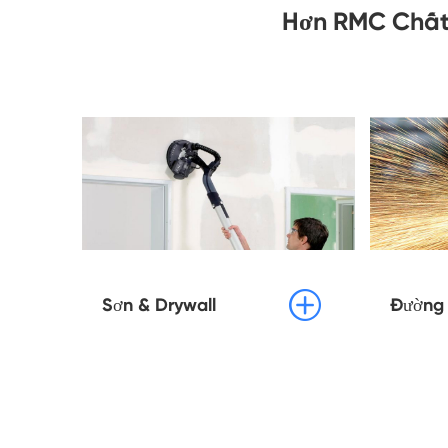
Hơn RMC Chất

Sơn & Drywall
Đường