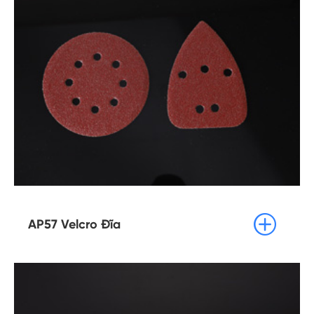

AP57 Velcro Đĩa