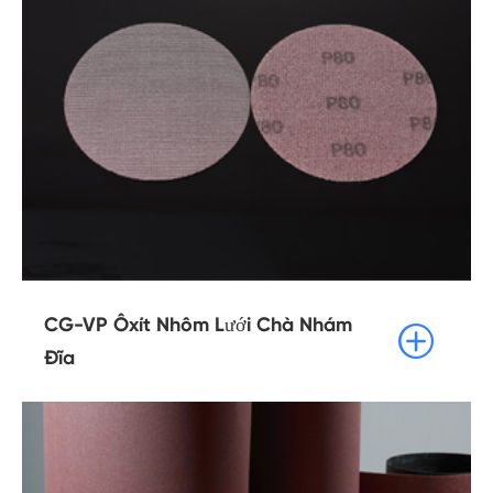
CG-VP Ôxít Nhôm Lưới Chà Nhám

Đĩa