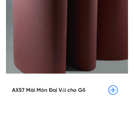

AX57 Mài Mòn Đai Vải cho Gỗ