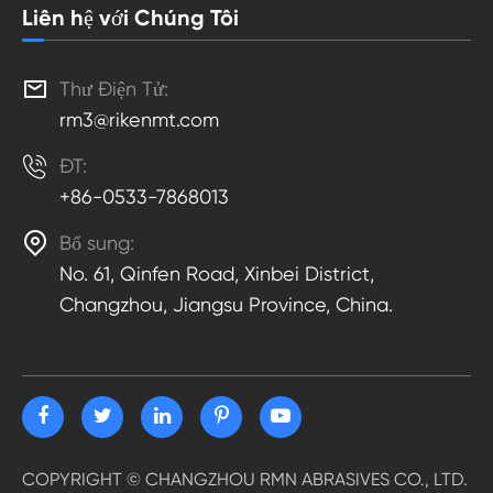
Liên hệ với Chúng Tôi

Thư Điện Tử:
rm3@rikenmt.com

ĐT:
+86-0533-7868013

Bổ sung:
No. 61, Qinfen Road, Xinbei District,
Changzhou, Jiangsu Province, China.
COPYRIGHT ©
CHANGZHOU RMN ABRASIVES CO., LTD.